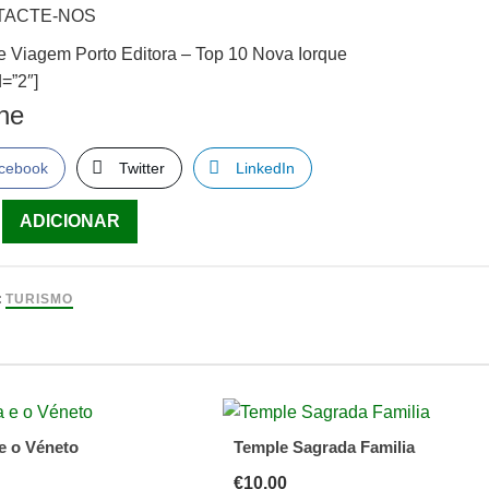
TACTE-NOS
e Viagem Porto Editora – Top 10 Nova Iorque
=”2″]
lhe
cebook
Twitter
LinkedIn
ade
ADICIONAR
:
TURISMO
e o Véneto
Temple Sagrada Familia
€
10.00