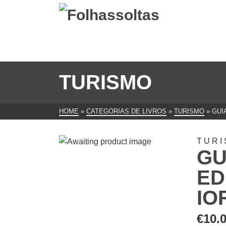
TURISMO
HOME
»
CATEGORIAS DE LIVROS
»
TURISMO
»
GUI
TUR
GU
ED
IO
€
10.