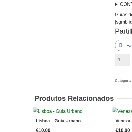
CON
Guias d
[sgmb id
Parti
Fa
Quantid
de
Guias
de
Categoria
Viagem
Porto
Produtos Relacionados
Editora
-
Top
Lisboa – Guia Urbano
Veneza 
10
€
10.00
€
10.00
Nova