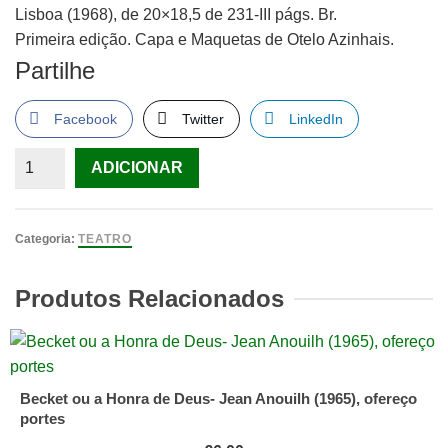
Lisboa (1968), de 20×18,5 de 231-III págs. Br.
Primeira edição. Capa e Maquetas de Otelo Azinhais.
Partilhe
Facebook
Twitter
LinkedIn
Quantidade
ADICIONAR
de
Santareno,
Bernardo
Categoria:
TEATRO
–
O
Produtos Relacionados
Judeu
Becket ou a Honra de Deus- Jean Anouilh (1965), ofereço
portes