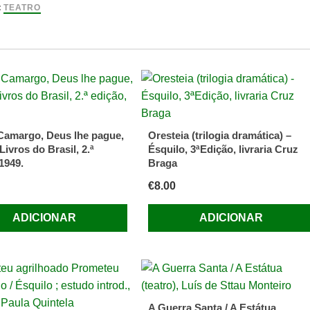
:
TEATRO
S
Camargo, Deus lhe pague,
Oresteia (trilogia dramática) –
Livros do Brasil, 2.ª
Ésquilo, 3ªEdição, livraria Cruz
1949.
Braga
€
8.00
ADICIONAR
ADICIONAR
A Guerra Santa / A Estátua