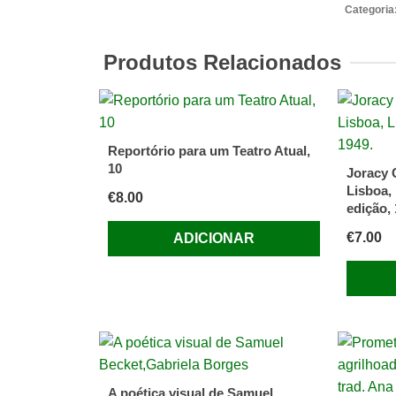
do
Categoria
amor
LOURE
Produtos Relacionados
(Carlos)
-
1970
Reportório para um Teatro Atual,
10
Joracy 
Lisboa, 
€
8.00
edição, 
€
7.00
ADICIONAR
A poética visual de Samuel