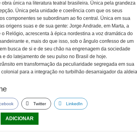
 obra única na literatura teatral brasileira. Única pela grandeza
epção. Única pela unidade e coerência com que os seus
os componentes se subordinam ao fio central. Única em sua
as origens suas e de sua gente: Jorge Andrade, em Marta, a
e o Relógio, acrescenta à épica nordestina a voz dramática do
andeirante e, mais do que isso, sob o ângulo confesso de um
m busca de si e de seu chão na engrenagem da sociedade
 e do latejamento de seu pulso no Brasil de hoje.
trânsito em transformação da peculiaridade segregada em sua
colonial para a integração no turbilhão desarraigador da aldei
lhe
cebook
Twitter
LinkedIn
ade
ADICIONAR
io