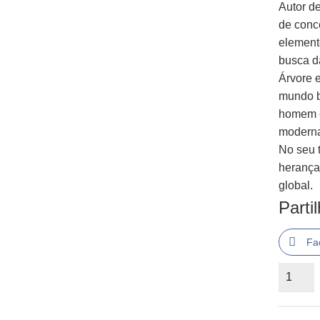
Autor de
de conc
element
busca d
Árvore 
mundo b
homem e
moderna
No seu 
herança 
global.
Parti
Fa
Quantid
de
Minister