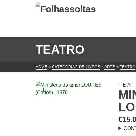
TEATRO
HOME
»
CATEGORIAS DE LIVROS
»
ARTE
»
TEATRO
TEA
MI
LO
€
15.
CON