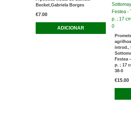
Becket,Gabriela Borges
€
7.00
ADICIONAR
Promete
agrilhoa
introd.,
Sottoma
Festea 
p. ; 17 
38-0
€
15.00