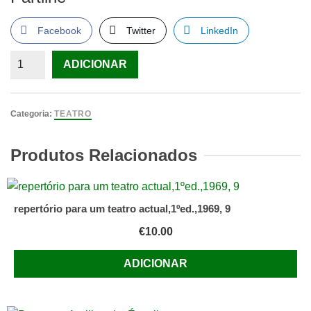
Facebook
Twitter
LinkedIn
Quantidade
ADICIONAR
de
Reportório
para
Categoria:
TEATRO
um
Teatro
Produtos Relacionados
Atual,
10
repertório para um teatro actual,1ºed.,1969, 9
€
10.00
ADICIONAR