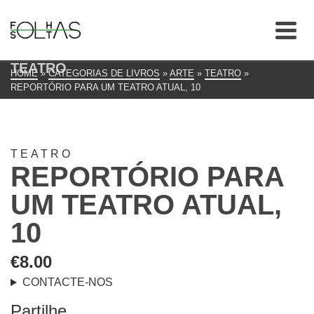
TEATRO
HOME
»
CATEGORIAS DE LIVROS
»
ARTE
»
TEATRO
»
REPORTÓRIO PARA UM TEATRO ATUAL, 10
TEATRO
REPORTÓRIO PARA
UM TEATRO ATUAL,
10
€
8.00
CONTACTE-NOS
Partilhe