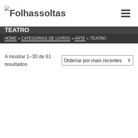
TEATRO
HOME
»
CATEGORIAS DE LIVROS
»
ARTE
»
TEATRO
A mostrar 1–30 de 61
Ordenado
resultados
por
mais
recentes
Zé do Telhado / Helder Costa
€
17.00