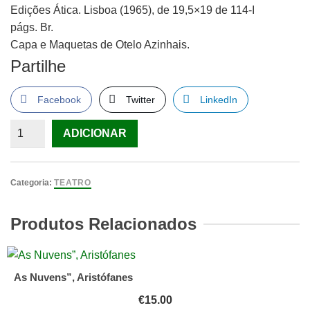
Edições Ática. Lisboa (1965), de 19,5×19 de 114-I
págs. Br.
Capa e Maquetas de Otelo Azinhais.
Partilhe
Facebook
Twitter
LinkedIn
Quantidade
ADICIONAR
de
Santareno,
Bernardo
Categoria:
TEATRO
A
Promessa.
Produtos Relacionados
As Nuvens”, Aristófanes
€
15.00