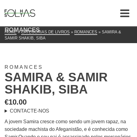
ROMANCES
HOME
»
CATEGORIAS DE LIVROS
»
ROMANCES
»
SAMIRA &
SAMIR SHAKIB, SIBA
ROMANCES
SAMIRA & SAMIR
SHAKIB, SIBA
€
10.00
CONTACTE-NOS
A jovem Samira cresce como sendo um jovem rapaz, na
sociedade machista do Afeganistão, e é conhecida como
Samir.Quando o seu pai é assassinado pelos mercenários