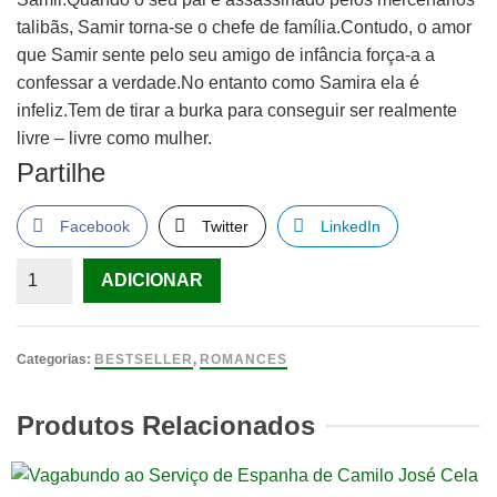
talibãs, Samir torna-se o chefe de família.Contudo, o amor
que Samir sente pelo seu amigo de infância força-a a
confessar a verdade.No entanto como Samira ela é
infeliz.Tem de tirar a burka para conseguir ser realmente
livre – livre como mulher.
Partilhe
Facebook
Twitter
LinkedIn
Quantidade
ADICIONAR
de
Samira
&
Categorias:
BESTSELLER
,
ROMANCES
Samir
SHAKIB,
Produtos Relacionados
SIBA