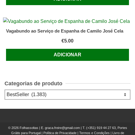
Vagabundo ao Serviço de Espanha de Camilo José Cela
€
5.00
ADICIONAR
Categorias de produto
© 2026 Folhassoltas | E.
graca.freire@gmail.com
| T.
(+351) 919 44 27 63, Portes
Grátis para Portugal
|
Política de Privacidade
|
Termos e Condições
|
Livro de