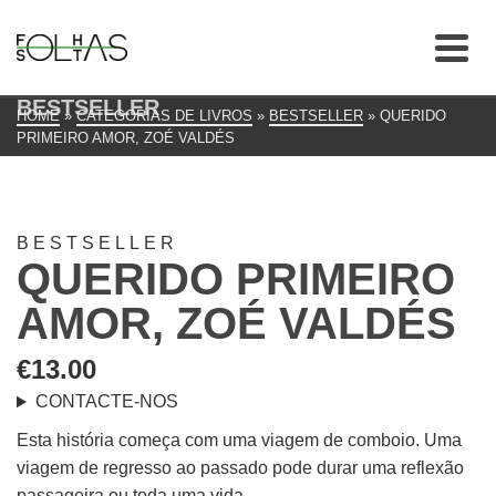
BESTSELLER
HOME
»
CATEGORIAS DE LIVROS
»
BESTSELLER
»
QUERIDO
PRIMEIRO AMOR, ZOÉ VALDÉS
BESTSELLER
QUERIDO PRIMEIRO
AMOR, ZOÉ VALDÉS
€
13.00
CONTACTE-NOS
Esta história começa com uma viagem de comboio. Uma
viagem de regresso ao passado pode durar uma reflexão
passageira ou toda uma vida.