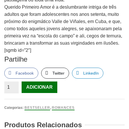
Querido Primeiro Amor é a deslumbrante intriga de três
adultos que foram adolescentes nos anos setenta, muito
próximo do enigmático Valle de Viñales, em Cuba, e que,
como todos aqueles jovens alegres, se apaixonaram pela
primeira vez na “escola do campo” e ali, cegos de ternura,
brincaram a transformar as suas virgindades em ilusões.
[sgmb id=”2″]
Partilhe
Facebook
Twitter
LinkedIn
Quantidade
ADICIONAR
de
Querido
Primeiro
Categorias:
BESTSELLER
,
ROMANCES
Amor,
Zoé
Produtos Relacionados
Valdés