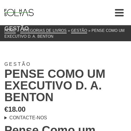
GESTÃO
HOME
»
CATEGORIAS DE LIVROS
»
GESTÃO
»
PENSE COMO UM
EXECUTIVO D. A. BENTON
GESTÃO
PENSE COMO UM
EXECUTIVO D. A.
BENTON
€
18.00
CONTACTE-NOS
Pense Como um