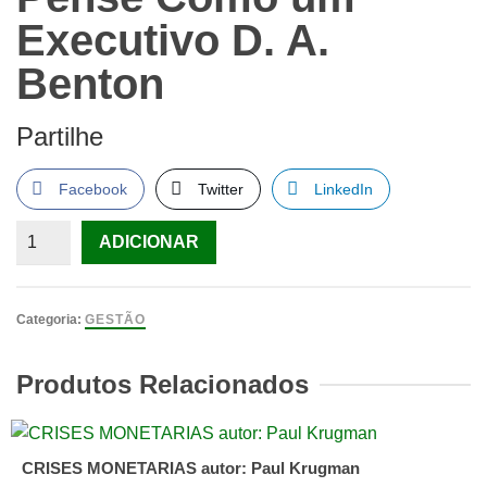
Executivo D. A.
Benton
Partilhe
Facebook
Twitter
LinkedIn
Quantidade
ADICIONAR
de
Pense
Como
Categoria:
GESTÃO
um
Executivo
Produtos Relacionados
D.
A.
Benton
CRISES MONETARIAS autor: Paul Krugman