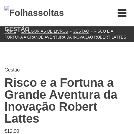
GESTÃO
HOME
»
CATEGORIAS DE LIVROS
»
GESTÃO
»
RISCO E A
FORTUNA A GRANDE AVENTURA DA INOVAÇÃO ROBERT LATTES
Gestão
Risco e a Fortuna a
Grande Aventura da
Inovação Robert
Lattes
€
12.00