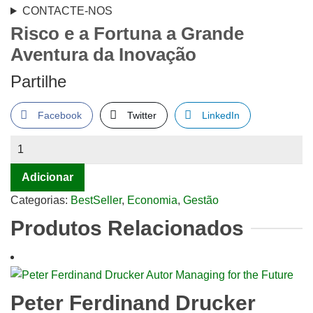
CONTACTE-NOS
Risco e a Fortuna a Grande
Aventura da Inovação
Partilhe
Facebook
Twitter
LinkedIn
Quantidade
de
Adicionar
Risco
e
Categorias:
BestSeller
,
Economia
,
Gestão
a
Produtos Relacionados
Fortuna
a
Grande
Aventura
Peter Ferdinand Drucker
da