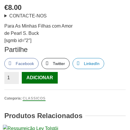
€
8.00
CONTACTE-NOS
Para As Minhas Filhas com Amor
de Pearl S. Buck
[sgmb id=”2″]
Partilhe
Facebook
Twitter
LinkedIn
Quantidade
ADICIONAR
de
Para
As
Categoria:
CLASSICOS
Minhas
Filhas
Produtos Relacionados
com
Amor