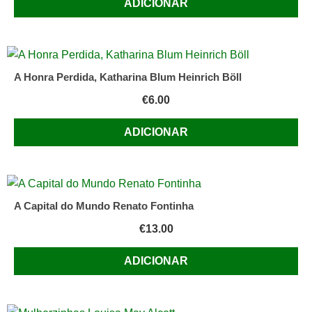
ADICIONAR
primeira
versão
no
livro
A Honra Perdida, Katharina Blum Heinrich Böll
Caminhos
sem
€
6.00
Sol.
ADICIONAR
A Capital do Mundo Renato Fontinha
€
13.00
ADICIONAR