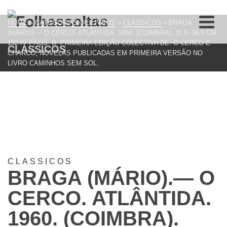
HOME
»
CATEGORIAS DE LIVROS
»
CLASSICOS
»
BRAGA
(MÁRIO).— O CERCO. ATLÂNTIDA. 1960. (COIMBRA). 11,5×16,5 CM.
152-IV PÁGS. B. PRIMEIRA EDIÇÃO COLECTIVA DE: O CERCO E
CLASSICOS
CHARCO, NOVELAS PUBLICADAS EM PRIMEIRA VERSÃO NO
LIVRO CAMINHOS SEM SOL.
CLASSICOS
BRAGA (MÁRIO).— O
CERCO. ATLÂNTIDA.
1960. (COIMBRA).