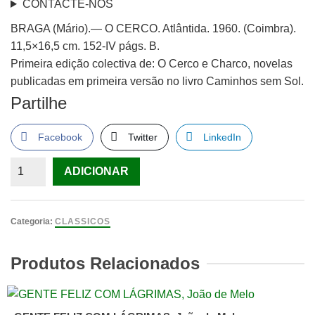
CONTACTE-NOS
BRAGA (Mário).— O CERCO. Atlântida. 1960. (Coimbra).
11,5×16,5 cm. 152-IV págs. B.
Primeira edição colectiva de: O Cerco e Charco, novelas
publicadas em primeira versão no livro Caminhos sem Sol.
Partilhe
Facebook
Twitter
LinkedIn
Quantidade
ADICIONAR
de
BRAGA
(Mário).
Categoria:
CLASSICOS
—
O
Produtos Relacionados
CERCO.
Atlântida.
1960.