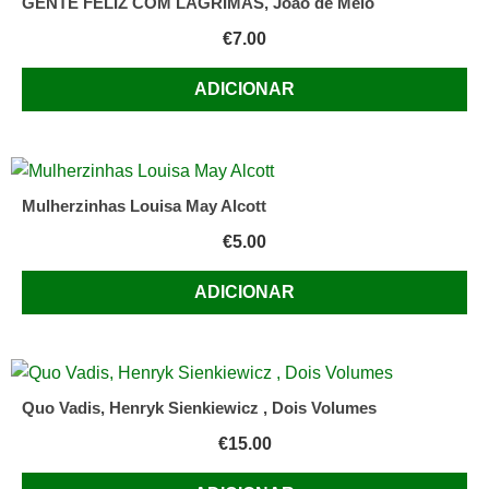
GENTE FELIZ COM LÁGRIMAS, João de Melo
(Coimbra).
€
7.00
11,5x16,5
cm.
ADICIONAR
152-
IV
págs.
B.
Primeira
Mulherzinhas Louisa May Alcott
edição
€
5.00
colectiva
de:
ADICIONAR
O
Cerco
e
Charco,
Quo Vadis, Henryk Sienkiewicz , Dois Volumes
novelas
€
15.00
publicadas
em