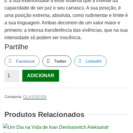
É a sua exterioridade a esse sistema que a investe da
capacidade de ser juiz e seu carrasco. A sua posição, é
uma posição extrema, absoluta, como rudimentar e limite é
a sua linguagem. Ambas decorrem de um valor maior e
primeiro: a intensa transferência das vivências, que na sua
intensidade só podem ser inocência.
Partilhe
Facebook
Twitter
LinkedIn
Quantidade
ADICIONAR
de
A
Criada
Categoria:
CLASSICOS
Zerlina,
Hermann
Produtos Relacionados
Broch