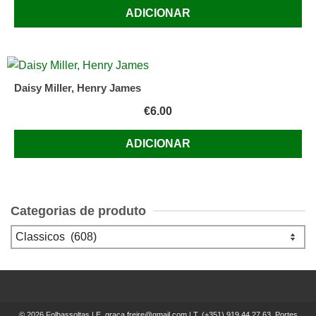
ADICIONAR
Daisy Miller, Henry James
€
6.00
ADICIONAR
Categorias de produto
© 2026 Folhassoltas | E.
graca.freire@gmail.com
| T.
(+351) 919 44 27 63, Portes