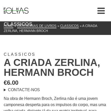
CLASSICOS
HOME
»
CATEGORIAS DE LIVROS
»
CLASSICOS
»
A CRIADA
ZERLINA, HERMANN BROCH
CLASSICOS
A CRIADA ZERLINA,
HERMANN BROCH
€
6.00
CONTACTE-NOS
Na obra de Hermann Broch, Zerlina não é uma jovem
camponesa desperta para os impulsos do corpo, mas uma
velha criada, distante já da sua matriz instintual, para