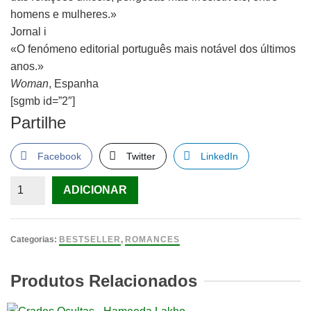
homens e mulheres.»
Jornal i
«O fenómeno editorial português mais notável dos últimos
anos.»
Woman
, Espanha
[sgmb id=”2″]
Partilhe
Facebook
Twitter
LinkedIn
Quantidade
ADICIONAR
de
Os
Milagres
Categorias:
BESTSELLER
,
ROMANCES
Acontecem
Devagar
Produtos Relacionados
de
Margarida