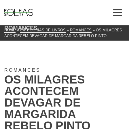
ROMANCES
HOME
»
CATEGORIAS DE LIVROS
»
ROMANCES
»
OS MILAGRES
ACONTECEM DEVAGAR DE MARGARIDA REBELO PINTO
ROMANCES
OS MILAGRES
ACONTECEM
DEVAGAR DE
MARGARIDA
REBELO PINTO