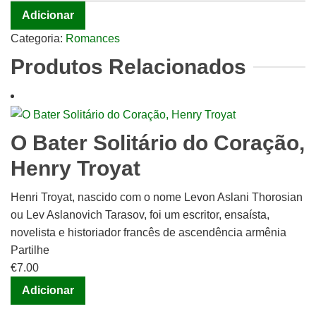
Adicionar
O
Gebo
Categoria:
Romances
e
Produtos Relacionados
a
Sombra
|
O
O Bater Solitário do Coração,
Avejão
de
Henry Troyat
Raul
Brandão
Henri Troyat, nascido com o nome Levon Aslani Thorosian
ou Lev Aslanovich Tarasov, foi um escritor, ensaísta,
novelista e historiador francês de ascendência armênia
Partilhe
€
7.00
Adicionar