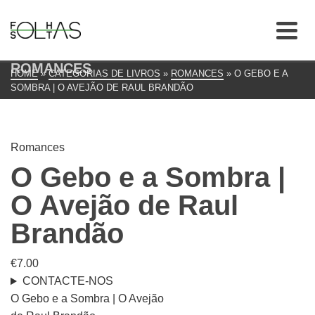
ROMANCES
HOME
»
CATEGORIAS DE LIVROS
»
ROMANCES
»
O GEBO E A
SOMBRA | O AVEJÃO DE RAUL BRANDÃO
Romances
O Gebo e a Sombra |
O Avejão de Raul
Brandão
€
7.00
CONTACTE-NOS
O Gebo e a Sombra | O Avejão