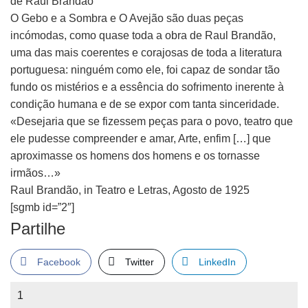
de Raul Brandão
O Gebo e a Sombra e O Avejão são duas peças
incómodas, como quase toda a obra de Raul Brandão,
uma das mais coerentes e corajosas de toda a literatura
portuguesa: ninguém como ele, foi capaz de sondar tão
fundo os mistérios e a essência do sofrimento inerente à
condição humana e de se expor com tanta sinceridade.
«Desejaria que se fizessem peças para o povo, teatro que
ele pudesse compreender e amar, Arte, enfim […] que
aproximasse os homens dos homens e os tornasse
irmãos…»
Raul Brandão, in Teatro e Letras, Agosto de 1925
[sgmb id=”2″]
Partilhe
Facebook
Twitter
LinkedIn
Quantidade
de