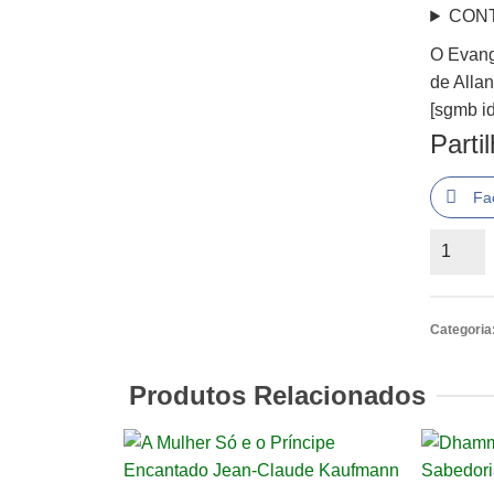
CON
O Evang
de Alla
[sgmb id
Parti
Fa
Quantid
de
O
Evange
Categoria
Segund
o
Produtos Relacionados
Espiriti
de
Allan
Kardec