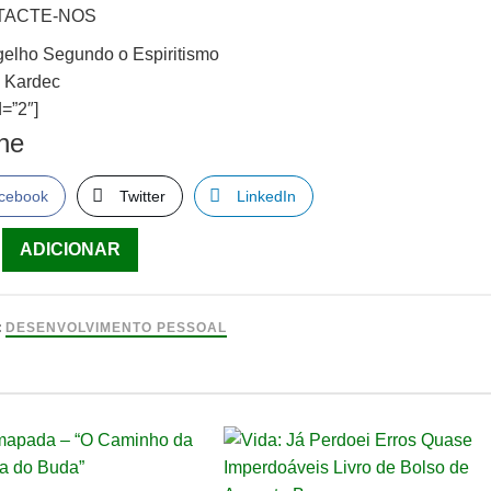
TACTE-NOS
elho Segundo o Espiritismo
n Kardec
=”2″]
lhe
cebook
Twitter
LinkedIn
ade
ADICIONAR
lho
:
DESENVOLVIMENTO PESSOAL
o
smo