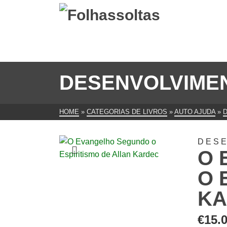
DESENVOLVIME
HOME
»
CATEGORIAS DE LIVROS
»
AUTO AJUDA
»
DES
O 
O 
KA
€
15.