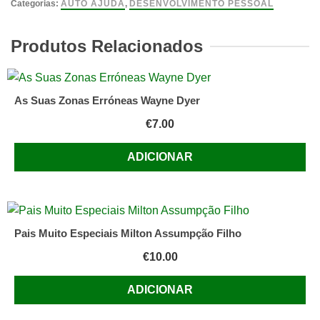
Mulher
Categorias:
AUTO AJUDA
,
DESENVOLVIMENTO PESSOAL
Só
e
Produtos Relacionados
o
Príncipe
Encantado
As Suas Zonas Erróneas Wayne Dyer
Jean-
€
7.00
Claude
Kaufmann
ADICIONAR
Pais Muito Especiais Milton Assumpção Filho
€
10.00
ADICIONAR