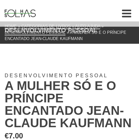
HOME
»
CATEGORIAS DE LIVROS
»
AUTO AJUDA
»
DESENVOLVIMENTO PESSOAL
DESENVOLVIMENTO PESSOAL
»
A MULHER SÓ E O PRÍNCIPE
ENCANTADO JEAN-CLAUDE KAUFMANN
DESENVOLVIMENTO PESSOAL
A MULHER SÓ E O
PRÍNCIPE
ENCANTADO JEAN-
CLAUDE KAUFMANN
€
7.00