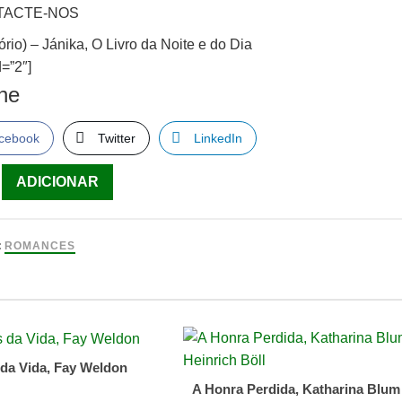
TACTE-NOS
tório) – Jánika, O Livro da Noite e do Dia
=”2″]
lhe
cebook
Twitter
LinkedIn
ade
ADICIONAR
:
ROMANCES
 da Vida, Fay Weldon
A Honra Perdida, Katharina Blum