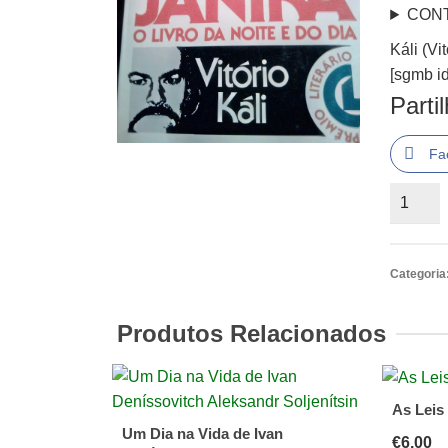
CON
Káli (Vi
[sgmb id
Parti
Fa
Quantid
de
Káli
(Vitório)
Categoria
-
Jánika,
Produtos Relacionados
O
Livro
da
As Leis
Noite
Um Dia na Vida de Ivan
€
6.00
e