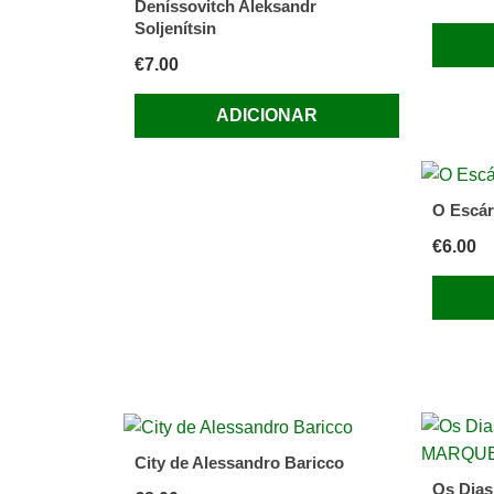
Deníssovitch Aleksandr
do
Soljenítsin
Dia
€
7.00
ADICIONAR
O Escár
€
6.00
City de Alessandro Baricco
Os Dia