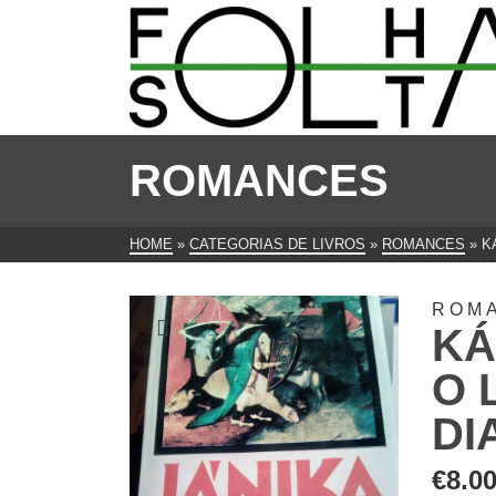
ROMANCES
HOME
»
CATEGORIAS DE LIVROS
»
ROMANCES
»
K
ROM
KÁ
O 
DI
€
8.0