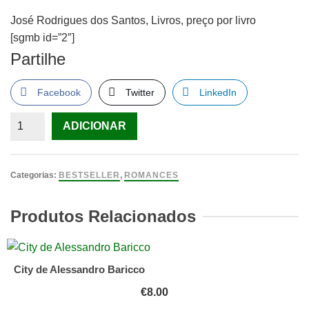
José Rodrigues dos Santos, Livros, preço por livro
[sgmb id=”2″]
Partilhe
Facebook
Twitter
LinkedIn
Quantidade
ADICIONAR
de
José
Rodrigues
Categorias:
BESTSELLER
,
ROMANCES
dos
Santos,
Produtos Relacionados
Livros,
preço
por
City de Alessandro Baricco
livro
€
8.00