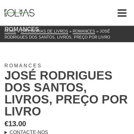
ROMANCES
HOME
»
CATEGORIAS DE LIVROS
»
ROMANCES
»
JOSÉ
RODRIGUES DOS SANTOS, LIVROS, PREÇO POR LIVRO
ROMANCES
JOSÉ RODRIGUES
DOS SANTOS,
LIVROS, PREÇO POR
LIVRO
€
13.00
CONTACTE-NOS