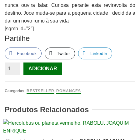
nunca ouvira falar. Curiosa perante esta reviravolta do
destino, Joce muda-se para a pequena cidade , decidida a
dar um novo rumo à sua vida
[sgmb id=”2″]
Partilhe
Facebook
Twitter
LinkedIn
Quantidade
ADICIONAR
de
Jardim
de
Categorias:
BESTSELLER
,
ROMANCES
Alfazema
DEVERAUX,
Produtos Relacionados
JUDE