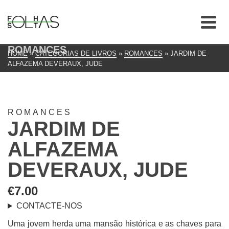
ROMANCES
HOME
»
CATEGORIAS DE LIVROS
»
ROMANCES
»
JARDIM DE
ALFAZEMA DEVERAUX, JUDE
ROMANCES
JARDIM DE
ALFAZEMA
DEVERAUX, JUDE
€
7.00
CONTACTE-NOS
Uma jovem herda uma mansão histórica e as chaves para