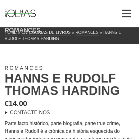
ROMANCES
HOME
»
CATEGORIAS DE LIVROS
»
ROMANCES
»
HANNS E
RUDOLF THOMAS HARDING
ROMANCES
HANNS E RUDOLF
THOMAS HARDING
€
14.00
CONTACTE-NOS
Parte facto histórico, parte biografia, parte true crime,
Hanns e Rudolf é a crónica da história esquecida do
investigador judeu que perseguiu e capturou um dos mais