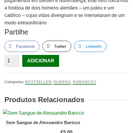
julgamentos em Belsen e Nuremberga, este livro narra-nos
a história de dois homens alemães – um judeu e um
católico – cujas vidas divergiram e se intersetaram de um
modo extraordinário
Partilhe
Facebook
Twitter
LinkedIn
Quantidade
ADICIONAR
de
Hanns
e
Categorias:
BESTSELLER
,
GUERRA
,
ROMANCES
Rudolf
Thomas
Produtos Relacionados
Harding
Sem Sangue de Alessandro Baricco
€
5.00