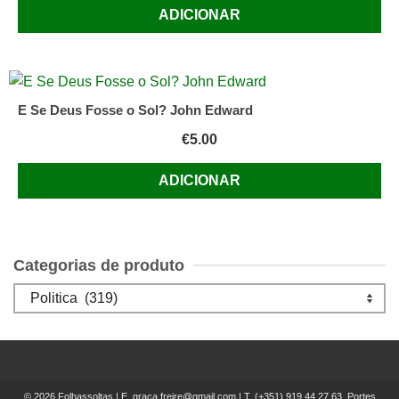
ADICIONAR
E Se Deus Fosse o Sol? John Edward
€
5.00
ADICIONAR
Categorias de produto
© 2026 Folhassoltas | E.
graca.freire@gmail.com
| T.
(+351) 919 44 27 63, Portes