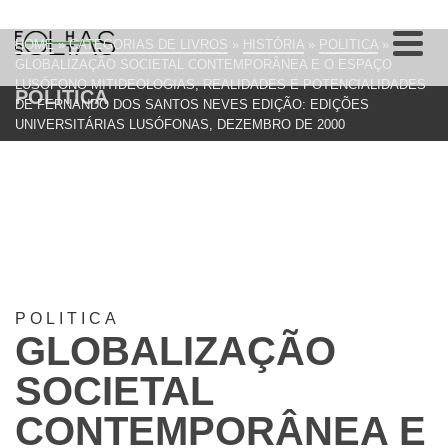
HOME
»
CATEGORIAS DE LIVROS
»
HISTÓRIA
»
POLITICA
»
GLOBALIZAÇÃO SOCIETAL CONTEMPORÂNEA E O ESPAÇO
LUSÓFONO MITIDEOLOGIAS, REALIDADES E POTENCIALIDADES
POLITICA
DE FERNANDO DOS SANTOS NEVES EDIÇÃO: EDIÇÕES
UNIVERSITÁRIAS LUSÓFONAS, DEZEMBRO DE 2000
POLITICA
GLOBALIZAÇÃO
SOCIETAL
CONTEMPORÂNEA E