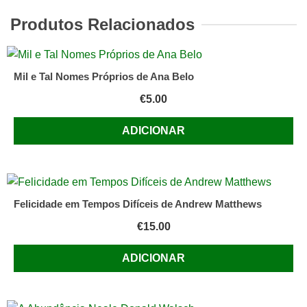
e
o
Produtos Relacionados
Espaço
Lusófono
Mitideologias,
Mil e Tal Nomes Próprios de Ana Belo
Realidades
€
5.00
e
Potencialidades
ADICIONAR
de
Fernando
dos
Santos
Felicidade em Tempos Difíceis de Andrew Matthews
Neves
edição:
€
15.00
Edições
ADICIONAR
Universitárias
Lusófonas,
dezembro