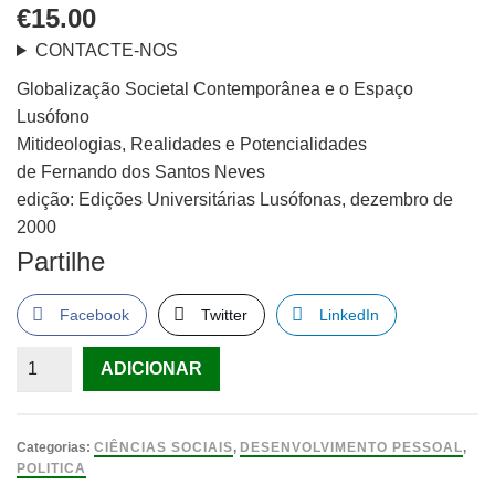
€
15.00
CONTACTE-NOS
Globalização Societal Contemporânea e o Espaço
Lusófono
Mitideologias, Realidades e Potencialidades
de Fernando dos Santos Neves
edição: Edições Universitárias Lusófonas, dezembro de
2000
Partilhe
Facebook
Twitter
LinkedIn
Quantidade
ADICIONAR
de
Globalização
Societal
Categorias:
CIÊNCIAS SOCIAIS
,
DESENVOLVIMENTO PESSOAL
,
Contemporânea
POLITICA