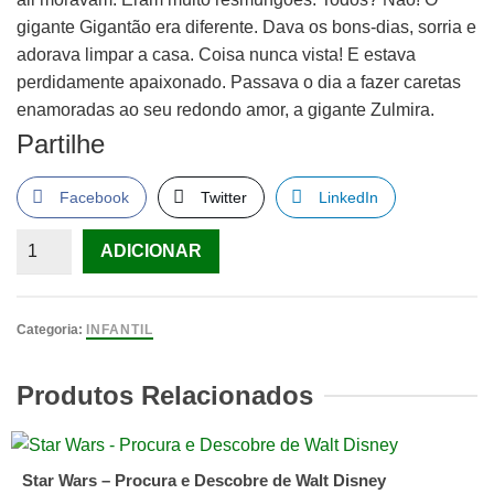
gigante Gigantão era diferente. Dava os bons-dias, sorria e
adorava limpar a casa. Coisa nunca vista! E estava
perdidamente apaixonado. Passava o dia a fazer caretas
enamoradas ao seu redondo amor, a gigante Zulmira.
Partilhe
Facebook
Twitter
LinkedIn
Quantidade
ADICIONAR
de
Gigante
Gigantão
Categoria:
INFANTIL
de
Pedro
Produtos Relacionados
Jardim
Star Wars – Procura e Descobre de Walt Disney