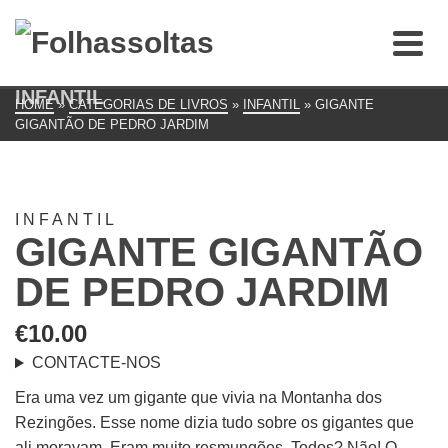
INFANTIL
HOME
»
CATEGORIAS DE LIVROS
»
INFANTIL
»
GIGANTE
GIGANTÃO DE PEDRO JARDIM
INFANTIL
GIGANTE GIGANTÃO
DE PEDRO JARDIM
€
10.00
CONTACTE-NOS
Era uma vez um gigante que vivia na Montanha dos
Rezingões. Esse nome dizia tudo sobre os gigantes que
ali moravam. Eram muito resmungões. Todos? Não! O