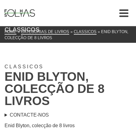
CLASSICOS
HOME
»
CATEGORIAS DE LIVROS
»
CLASSICOS
»
ENID BLYTON,
COLECÇÃO DE 8 LIVROS
CLASSICOS
ENID BLYTON,
COLECÇÃO DE 8
LIVROS
CONTACTE-NOS
Enid Blyton, colecção de 8 livros