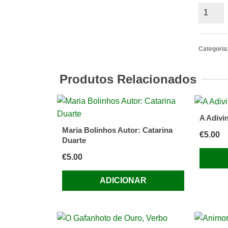
Quantid
de
Gugui,
o
Categoria
Dragão
Azul
Produtos Relacionados
,
Um
livro
A Adivin
cheio
Maria Bolinhos Autor: Catarina
€
5.00
de
Duarte
humor
€
5.00
e
encanto
ADICIONAR
que
ensina
os
valores