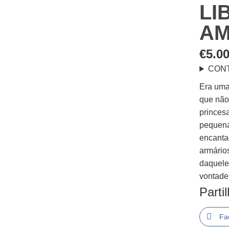
LI
AM
€
5.0
CON
Era uma
que não
princesa
pequena
encanta
armário
daquele
vontade
Parti
Fa