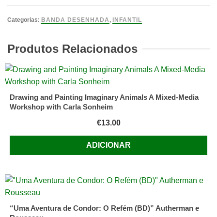
O
Tesouro
Categorias:
BANDA DESENHADA
,
INFANTIL
de
Rackham
Produtos Relacionados
o
Terrível
de
Hergé
Drawing and Painting Imaginary Animals A Mixed-Media
Workshop with Carla Sonheim
€
13.00
ADICIONAR
“Uma Aventura de Condor: O Refém (BD)” Autherman e