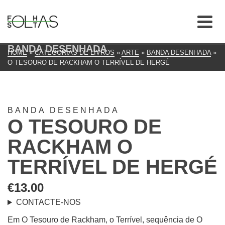
BANDA DESENHADA
HOME
»
CATEGORIAS DE LIVROS
»
ARTE
»
BANDA DESENHADA
»
O TESOURO DE RACKHAM O TERRÍVEL DE HERGÉ
BANDA DESENHADA
O TESOURO DE
RACKHAM O
TERRÍVEL DE HERGÉ
€
13.00
CONTACTE-NOS
Em O Tesouro de Rackham, o Terrível, sequência de O