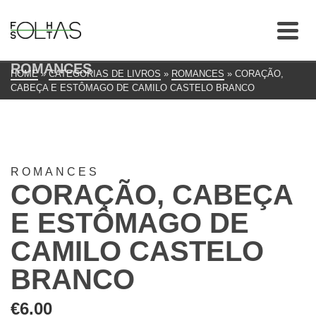
ROMANCES
HOME
»
CATEGORIAS DE LIVROS
»
ROMANCES
»
CORAÇÃO,
CABEÇA E ESTÔMAGO DE CAMILO CASTELO BRANCO
ROMANCES
CORAÇÃO, CABEÇA
E ESTÔMAGO DE
CAMILO CASTELO
BRANCO
€
6.00