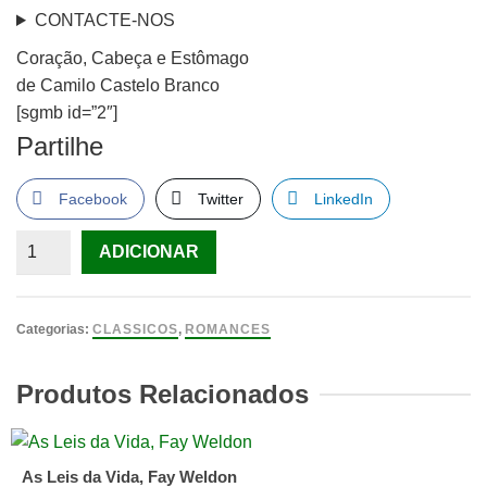
CONTACTE-NOS
Coração, Cabeça e Estômago
de Camilo Castelo Branco
[sgmb id=”2″]
Partilhe
Facebook
Twitter
LinkedIn
Quantidade
ADICIONAR
de
Coração,
Cabeça
Categorias:
CLASSICOS
,
ROMANCES
e
Estômago
Produtos Relacionados
de
Camilo
Castelo
As Leis da Vida, Fay Weldon