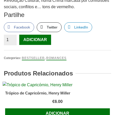
Revolução Cultural, numa China marcada por convulsões
sociais, conflitos e… tons de vermelho.
Partilhe
Facebook
Twitter
LinkedIn
Quantidade
ADICIONAR
de
Cor
Da
Categorias:
BESTSELLER
,
ROMANCES
Felicidade
WEI,
Produtos Relacionados
WEI
Trópico de Capricórnio, Henry Miller
€
6.00
ADICIONAR