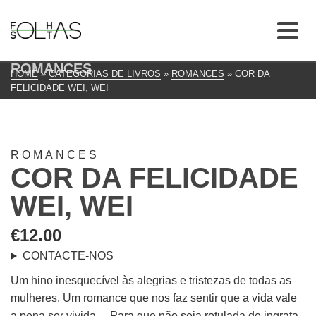
ROMANCES
HOME
»
CATEGORIAS DE LIVROS
»
ROMANCES
»
COR DA
FELICIDADE WEI, WEI
ROMANCES
COR DA FELICIDADE
WEI, WEI
€
12.00
CONTACTE-NOS
Um hino inesquecível às alegrias e tristezas de todas as
mulheres. Um romance que nos faz sentir que a vida vale
a pena ser vivida… Para que não seja rotulada de ingrata,