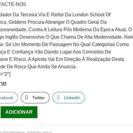
TACTE-NOS
dador Da Terceira Via E Reitor Da London School Of
cs, Giddens Procura Abranger O Quadro Geral Da
oraneidade. Contra A Leitura Pós Moderna Da Época Atual, O
go Inglês Desenvolve O Que Chama De Alta Modernidade. Nel
iza- Se Um Momento De Passagem No Qual Categorias Como
ça E Confiança Vão Dando Lugar Aos Conceitos De
ixe E Risco. A Aposta Vai Em Direção À Realização Desta
de De Risco Que Ainda Se Anuncia.
=”2″]
lhe
cebook
Twitter
LinkedIn
ade
ADICIONAR
uências