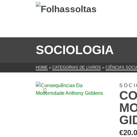
SOCIOLOGIA
HOME
»
CATEGORIAS DE LIVROS
»
CIÊNCIAS SOCI
SOCI
CO
MO
GI
€
20.