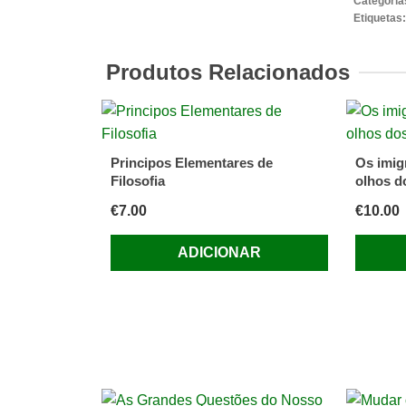
Categoria
Modern
Etiquetas
Anthon
Gidden
Produtos Relacionados
Principos Elementares de
Os imig
Filosofia
olhos d
€
7.00
€
10.00
ADICIONAR