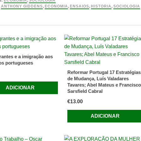
s:
ECONOMIA
,
SOCIOLOGIA
idade
:
ANTHONY GIDDENS
,
ECONOMIA
,
ENSAIOS
,
HISTORIA
,
SOCIOLOGIA
y
s
rantes e a imigração aos
os portugueses
Reformar Portugal 17 Estratégias
de Mudança, Luís Valadares
Tavares; Abel Mateus e Francisco
ADICIONAR
Sarsfield Cabral
€
13.00
ADICIONAR