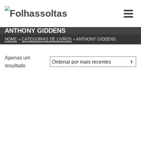
ANTHONY GIDDENS
HOME
»
CATEGORIAS DE LIVROS
»
ANTHONY GIDDENS
Apenas um
resultado
Consequências Da Modernidade Anthony Giddens
€
20.00