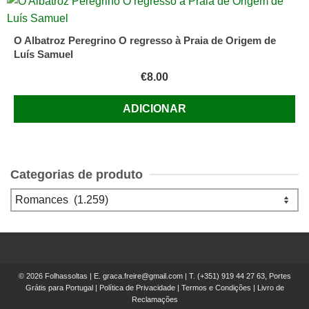
O Albatroz Peregrino O regresso à Praia de Origem de
Luís Samuel
€
8.00
ADICIONAR
Categorias de produto
© 2026 Folhassoltas | E.
graca.freire@gmail.com
| T.
(+351) 919 44 27 63, Portes
Grátis para Portugal
|
Política de Privacidade
|
Termos e Condições
|
Livro de
Reclamações