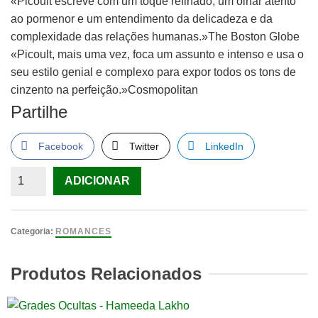
«Picoult escreve com um toque refinado, um olhar atento
ao pormenor e um entendimento da delicadeza e da
complexidade das relações humanas.»The Boston Globe
«Picoult, mais uma vez, foca um assunto e intenso e usa o
seu estilo genial e complexo para expor todos os tons de
cinzento na perfeição.»Cosmopolitan
Partilhe
Facebook
Twitter
LinkedIn
Quantidade
ADICIONAR
de
Compaixão
Jodi
Categoria:
ROMANCES
Picoult
Produtos Relacionados