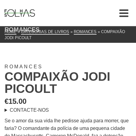
ROMANCES
HOME
»
CATEGORIAS DE LIVROS
»
ROMANCES
»
COMPAIXÃO
JODI PICOULT
ROMANCES
COMPAIXÃO JODI
PICOULT
€
15.00
CONTACTE-NOS
Se o amor da sua vida lhe pedisse ajuda para morrer, que
faria? O comandante da polícia de uma pequena cidade
de Massachusetts, Cameron McDonald, faz a detenção