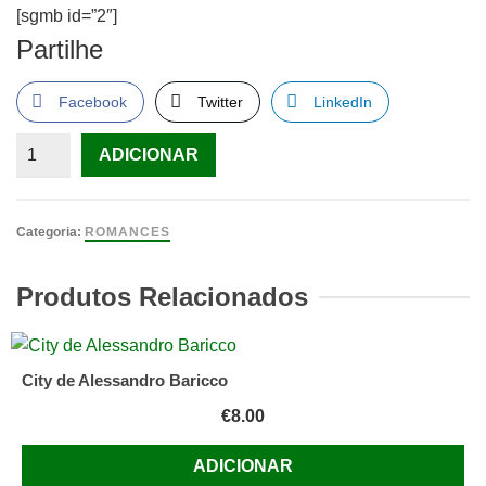
[sgmb id=”2″]
Partilhe
Facebook
Twitter
LinkedIn
Quantidade
ADICIONAR
de
Café
Babilonia
Categoria:
ROMANCES
LIVRO
de
Produtos Relacionados
Marsha
Mehran
City de Alessandro Baricco
€
8.00
ADICIONAR