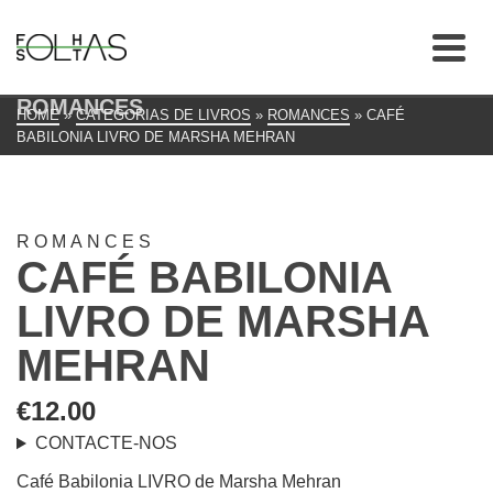
ROMANCES
HOME
»
CATEGORIAS DE LIVROS
»
ROMANCES
»
CAFÉ
BABILONIA LIVRO DE MARSHA MEHRAN
ROMANCES
CAFÉ BABILONIA
LIVRO DE MARSHA
MEHRAN
€
12.00
CONTACTE-NOS
Café Babilonia LIVRO de Marsha Mehran