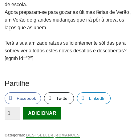
de escola.
Agora preparam-se para gozar as últimas férias de Verão ,
um Verão de grandes mudanças que irá pôr à prova os
laços que as unem.
Terá a sua amizade raízes suficientemente sólidas para
sobreviver a todos estes novos desafios e descobertas?
[sgmb id=”2″]
Partilhe
Facebook
Twitter
LinkedIn
Quantidade
ADICIONAR
de
Amigas
para
Categorias:
BESTSELLER
,
ROMANCES