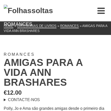
ROMANCES
HOME
»
CATEGORIAS DE LIVROS
»
ROMANCES
»
AMIGAS PARA A
VIDA ANN BRASHARES
ROMANCES
AMIGAS PARA A
VIDA ANN
BRASHARES
€
12.00
CONTACTE-NOS
Polly, Jo e Ama são grandes amigas desde o primeiro dia