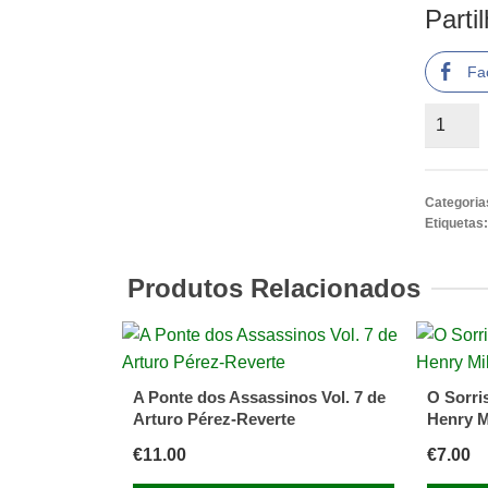
Parti
Fa
Quantid
de
Agridoc
de
Categoria
Roopa
Etiquetas
Farooki
Produtos Relacionados
A Ponte dos Assassinos Vol. 7 de
O Sorri
Arturo Pérez-Reverte
Henry M
€
11.00
€
7.00