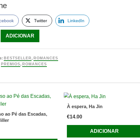
lhe
cebook
Twitter
LinkedIn
ade
ADICIONAR
e
s:
BESTSELLER
,
ROMANCES
:
PREMIOS
,
ROMANCES
À espera, Ha Jin
so ao Pé das Escadas,
€
14.00
iller
ADICIONAR