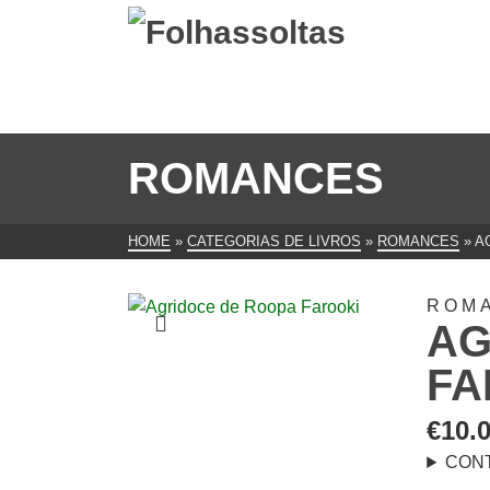
ROMANCES
HOME
»
CATEGORIAS DE LIVROS
»
ROMANCES
»
A
ROM
AG
FA
€
10.
CON