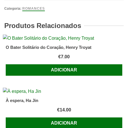
A
Minha
Categoria:
ROMANCES
Casa
é
Produtos Relacionados
o
Teu
Coração
O Bater Solitário do Coração, Henry Troyat
de
€
7.00
Margarida
Rebelo
ADICIONAR
Pinto
À espera, Ha Jin
€
14.00
ADICIONAR