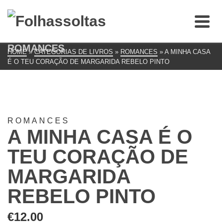
ROMANCES
HOME
»
CATEGORIAS DE LIVROS
»
ROMANCES
»
A MINHA CASA
É O TEU CORAÇÃO DE MARGARIDA REBELO PINTO
ROMANCES
A MINHA CASA É O
TEU CORAÇÃO DE
MARGARIDA
REBELO PINTO
€
12.00