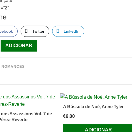
ança.»
=”2″]
lhe
cebook
Twitter
LinkedIn
ade
ADICIONAR
:
ROMANCES
al
A Bússola de Noé, Anne Tyler
ves
 dos Assassinos Vol. 7 de
€
6.00
Pérez-Reverte
ADICIONAR