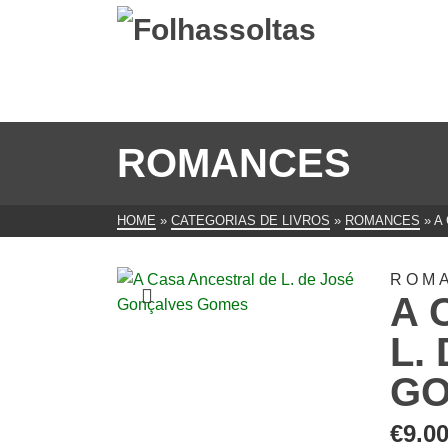
ROMANCES
HOME
»
CATEGORIAS DE LIVROS
»
ROMANCES
»
A
ROM
A 
L.
G
€
9.0