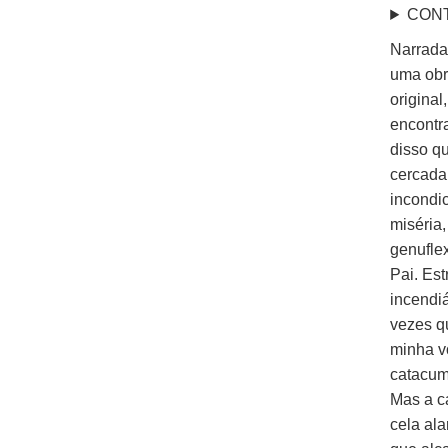
CON
Narrada 
uma obr
origina
encontr
disso q
cercada
incondi
miséria
genuflex
Pai. Es
incendiá
vezes q
minha vo
catacum
Mas a ca
cela al