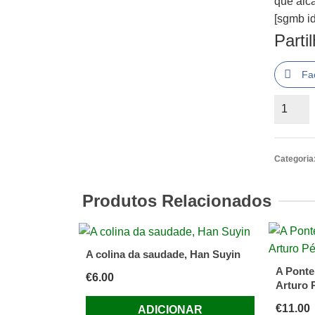
que alc
[sgmb id
Parti
Fa
Quantid
de
A
Casa
Categoria
Ancestr
de
Produtos Relacionados
L.
de
José
A colina da saudade, Han Suyin
Gonçal
A Ponte
€
6.00
Gomes
Arturo 
€
11.00
ADICIONAR