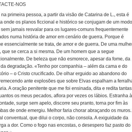
TACTE-NOS
na primeira pessoa, a partir da visão de Catarina de L., esta é
a onde os planos ficcional e histórico se conjugam de um mod
l, sem jamais resvalar para os lugares-comuns frequentemente
ados numa história de amor em cenário de guerra. Porque é
ue essencialmente se trata, de amor e de guerra. De uma mulhe
, que se cerca a si mesma. De um homem que a segue
cionalmente. De beleza que não esmorece, apesar da fome, da
, da degradação. «Tenho por companhia – além da cama e do
ório – o Cristo crucificado. De olhar erguido ao abandono do
tremecendo ante explosões que sobre Elvas espalham a ferralh
ria. A oração penitente que me foi ensinada, dita e redita tantas
uantos os meus pecados, aflora por vezes os lábios. Estranha 
ntade, surge sem apelo, discorre seu pranto, torna por fim às
bas de onde emergiu. Melhor faria chorar abraçando os muros.
l conventual, que dilui o corpo, não consola. A exiguidade da
arga a dor. Como o fogo nas encostas, o desespero faz pasto do