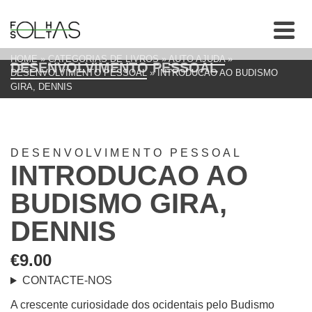
HOME
»
CATEGORIAS DE LIVROS
»
AUTO AJUDA
»
DESENVOLVIMENTO PESSOAL
DESENVOLVIMENTO PESSOAL
»
INTRODUCAO AO BUDISMO
GIRA, DENNIS
DESENVOLVIMENTO PESSOAL
INTRODUCAO AO
BUDISMO GIRA,
DENNIS
€
9.00
CONTACTE-NOS
A crescente curiosidade dos ocidentais pelo Budismo