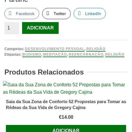
Facebook
Twitter
LinkedIn
Quantidade
ADICIONAR
de
INTRODUCAO
AO
Categorias:
DESENVOLVIMENTO PESSOAL
,
RELIGIÃO
BUDISMO
Etiquetas:
BUDISMO
,
MEDITAÇÃO
,
REENCARNAÇÃO
,
RELIGIÃO
GIRA,
DENNIS
Produtos Relacionados
Saia da Sua Zona de Conforto 52 Propostas para Tomar as
Rédeas da Sua Vida de Gregory Cajina
€
14.00
ADICIONAR