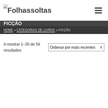
FICÇÃO
HOME
»
CATEGORIAS DE LIVROS
»
FICÇÃO
A mostrar 1–30 de 56
Ordenado
resultados
por
mais
recentes
A Guerra das Salamandras – Colecção Mamute, Karel
Capek
€
10.00