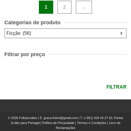
1
2
→
Categorias de produto
Filtrar por preço
Preço
mínimo
Preço
máximo
FILTRAR
© 2026 Folhassoltas | E.
graca.freire@gmail.com
| T.
(+351) 919 44 27 63, Portes
Grátis para Portugal
|
Política de Privacidade
|
Termos e Condições
|
Livro de
Reclamações