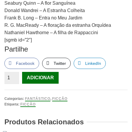
Seabury Quinn – A flor Sanguínea
Donald Wandrei – A Estranha Colheita
Frank B. Long – Entra no Meu Jardim
R. G. MacReady – A floração da estranha Orquídea
Nathaniel Hawthorne – A filha de Rappaccini
[sgmb id=”2″]
Partilhe
Facebook
Twitter
LinkedIn
Quantidade
ADICIONAR
de
JARDIM
DIABÓLICO,
Categorias:
FANTÁSTICO
,
FICÇÃO
Antologia
Etiqueta:
FICÇÃO
de
contos
Produtos Relacionados
de