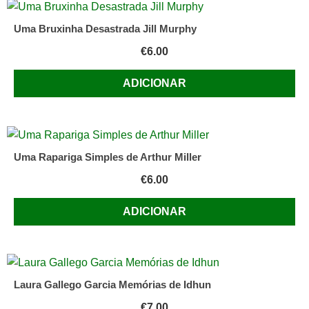
Ficção
Científica
Uma Bruxinha Desastrada Jill Murphy
/
€
6.00
Terror
Selecção
ADICIONAR
de
Vic
Ghidalia
Uma Rapariga Simples de Arthur Miller
€
6.00
ADICIONAR
Laura Gallego Garcia Memórias de Idhun
€
7.00