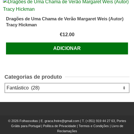
Dragões de Uma Chama de Verão Margaret Weis (Autor)
Tracy Hickman
€
12.00
ADICIONAR
Categorias de produto
© 2026 Folhassoltas | E.
graca.freire@gmail.com
| T.
(+351) 919 44 27 63, Portes
Grátis para Portugal
|
Política de Privacidade
|
Termos e Condições
|
Livro de
Reclamações