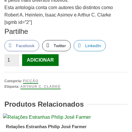
e pelos mais diversos motivos.
Esta antologia conta com autores tão distintos como
Robert A. Heinlein, Isaac Asimov e Arthur C. Clarke
[sgmb id=”2″]
Partilhe
Facebook
Twitter
LinkedIn
Quantidade
ADICIONAR
de
Com
a
Categoria:
FICÇÃO
Cabeça
Etiqueta:
ARTHUR C. CLARKE
na
Lua,
Produtos Relacionados
Antologia
única
em
Relações Estranhas Philip José Farmer
todo