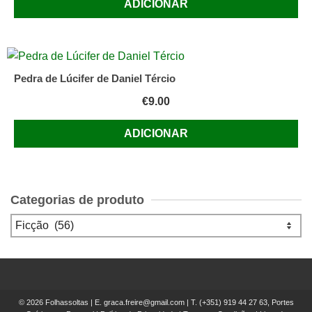
ADICIONAR
Pedra de Lúcifer de Daniel Tércio
€
9.00
ADICIONAR
Categorias de produto
© 2026 Folhassoltas | E.
graca.freire@gmail.com
| T.
(+351) 919 44 27 63, Portes