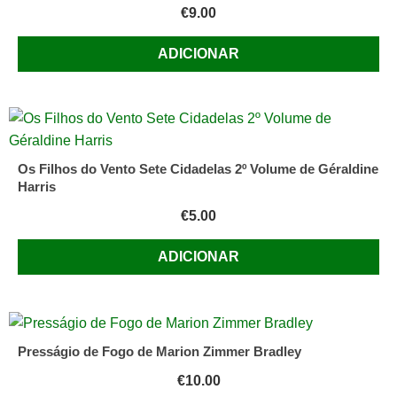
€
9.00
o
mundo,
ADICIONAR
para
comemorar
os
40
anos
Os Filhos do Vento Sete Cidadelas 2º Volume de Géraldine
da
Harris
chegada
€
5.00
à
Lua.
ADICIONAR
Presságio de Fogo de Marion Zimmer Bradley
€
10.00