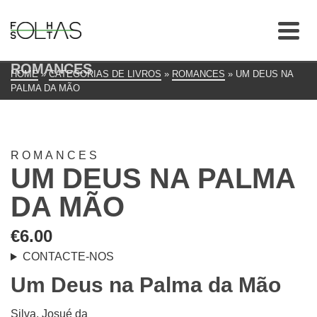
ROMANCES
HOME
»
CATEGORIAS DE LIVROS
»
ROMANCES
»
UM DEUS NA
PALMA DA MÃO
ROMANCES
UM DEUS NA PALMA
DA MÃO
€
6.00
CONTACTE-NOS
Um Deus na Palma da Mão
Silva, Josué da