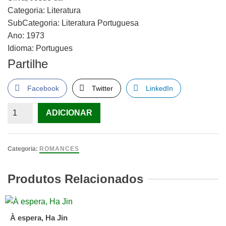
Categoria:
Literatura
SubCategoria:
Literatura Portuguesa
Ano:
1973
Idioma:
Portugues
Partilhe
Facebook
Twitter
LinkedIn
Quantidade
ADICIONAR
de
Um
Deus
Categoria:
ROMANCES
na
Palma
Produtos Relacionados
da
Mão
À espera, Ha Jin