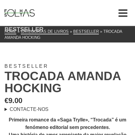
BESTSELLER
HOME
»
CATEGORIAS DE LIVROS
»
BESTSELLER
»
TROCADA
AMANDA HOCKING
BESTSELLER
TROCADA AMANDA
HOCKING
€
9.00
CONTACTE-NOS
Primeira romance da «Saga Trylle», “Trocada” é um
fenómeno editorial sem precedentes.
Uma história de amor arrepiante da maior revelação