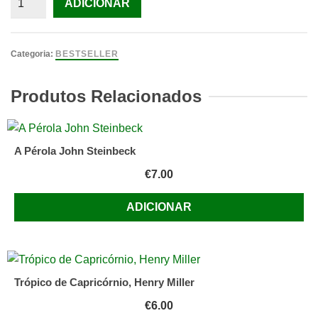
ADICIONAR
de
Trocada
Amanda
Categoria:
BESTSELLER
Hocking
Produtos Relacionados
A Pérola John Steinbeck
€
7.00
ADICIONAR
Trópico de Capricórnio, Henry Miller
€
6.00