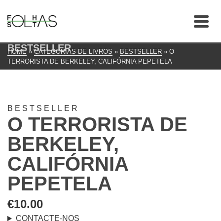
BESTSELLER
HOME
»
CATEGORIAS DE LIVROS
»
BESTSELLER
»
O
TERRORISTA DE BERKELEY, CALIFÓRNIA PEPETELA
BESTSELLER
O TERRORISTA DE
BERKELEY,
CALIFÓRNIA
PEPETELA
€
10.00
CONTACTE-NOS