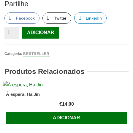
Partilhe
Facebook
Twitter
LinkedIn
Quantidade
ADICIONAR
de
O
Terrorista
Categoria:
BESTSELLER
de
Berkeley,
Produtos Relacionados
Califórnia
Pepetela
À espera, Ha Jin
€
14.00
ADICIONAR