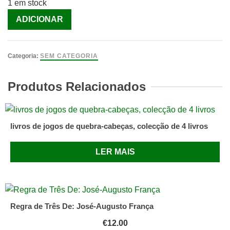
1 em stock
Quantidade
ADICIONAR
de
Bhagavati
[Livro]
Categoria:
SEM CATEGORIA
Produtos Relacionados
livros de jogos de quebra-cabeças, colecção de 4 livros
LER MAIS
Regra de Três De: José-Augusto França
€
12.00