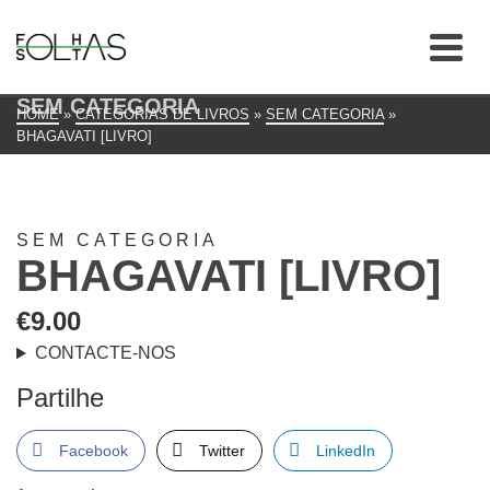
SEM CATEGORIA
HOME
»
CATEGORIAS DE LIVROS
»
SEM CATEGORIA
»
BHAGAVATI [LIVRO]
SEM CATEGORIA
BHAGAVATI [LIVRO]
€
9.00
CONTACTE-NOS
Partilhe
Facebook
Twitter
LinkedIn