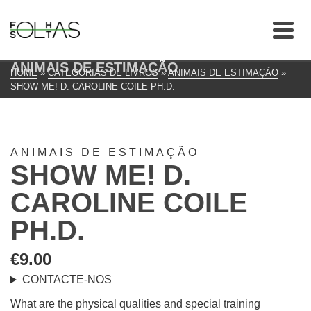
ANIMAIS DE ESTIMAÇÃO
HOME
»
CATEGORIAS DE LIVROS
»
ANIMAIS DE ESTIMAÇÃO
»
SHOW ME! D. CAROLINE COILE PH.D.
ANIMAIS DE ESTIMAÇÃO
SHOW ME! D.
CAROLINE COILE
PH.D.
€
9.00
CONTACTE-NOS
What are the physical qualities and special training