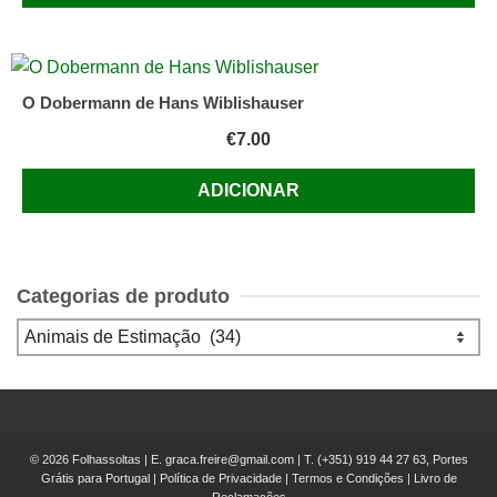
O Dobermann de Hans Wiblishauser
€
7.00
ADICIONAR
Categorias de produto
© 2026 Folhassoltas | E.
graca.freire@gmail.com
| T.
(+351) 919 44 27 63, Portes
Grátis para Portugal
|
Política de Privacidade
|
Termos e Condições
|
Livro de
Reclamações