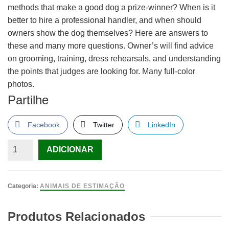
methods that make a good dog a prize-winner? When is it
better to hire a professional handler, and when should
owners show the dog themselves? Here are answers to
these and many more questions. Owner’s will find advice
on grooming, training, dress rehearsals, and understanding
the points that judges are looking for. Many full-color
photos.
Partilhe
Facebook
Twitter
LinkedIn
Quantidade
ADICIONAR
de
Show
Me!
Categoria:
ANIMAIS DE ESTIMAÇÃO
D.
Caroline
Produtos Relacionados
Coile