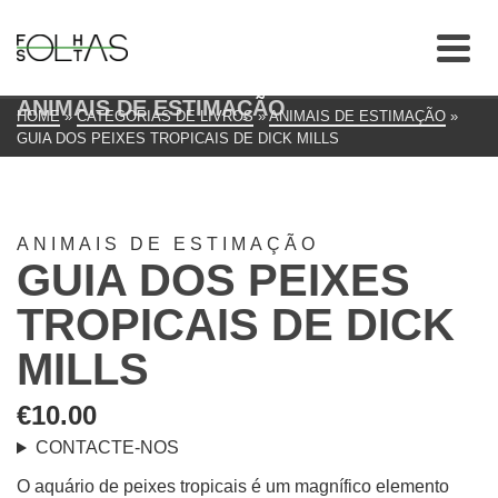
ANIMAIS DE ESTIMAÇÃO
HOME
»
CATEGORIAS DE LIVROS
»
ANIMAIS DE ESTIMAÇÃO
»
GUIA DOS PEIXES TROPICAIS DE DICK MILLS
ANIMAIS DE ESTIMAÇÃO
GUIA DOS PEIXES
TROPICAIS DE DICK
MILLS
€
10.00
CONTACTE-NOS
O aquário de peixes tropicais é um magnífico elemento