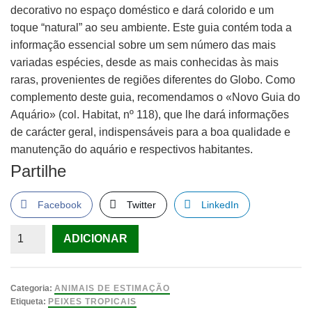
decorativo no espaço doméstico e dará colorido e um
toque “natural” ao seu ambiente. Este guia contém toda a
informação essencial sobre um sem número das mais
variadas espécies, desde as mais conhecidas às mais
raras, provenientes de regiões diferentes do Globo. Como
complemento deste guia, recomendamos o «Novo Guia do
Aquário» (col. Habitat, nº 118), que lhe dará informações
de carácter geral, indispensáveis para a boa qualidade e
manutenção do aquário e respectivos habitantes.
Partilhe
Facebook
Twitter
LinkedIn
Quantidade
ADICIONAR
de
Guia
dos
Categoria:
ANIMAIS DE ESTIMAÇÃO
Peixes
Etiqueta:
PEIXES TROPICAIS