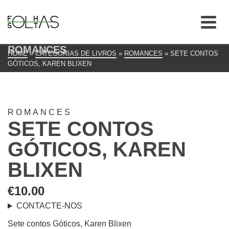
ROMANCES
HOME
»
CATEGORIAS DE LIVROS
»
ROMANCES
»
SETE CONTOS
GÓTICOS, KAREN BLIXEN
ROMANCES
SETE CONTOS
GÓTICOS, KAREN
BLIXEN
€
10.00
CONTACTE-NOS
Sete contos Góticos, Karen Blixen