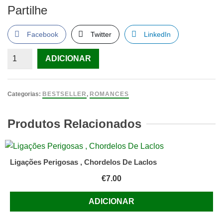
Partilhe
Facebook
Twitter
LinkedIn
Quantidade
ADICIONAR
de
Sete
contos
Categorias:
BESTSELLER
,
ROMANCES
Góticos,
Karen
Produtos Relacionados
Blixen
Ligações Perigosas , Chordelos De Laclos
€
7.00
ADICIONAR