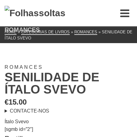
ROMANCES
HOME
»
CATEGORIAS DE LIVROS
»
ROMANCES
»
SENILIDADE DE
ÍTALO SVEVO
ROMANCES
SENILIDADE DE
ÍTALO SVEVO
€
15.00
CONTACTE-NOS
Ítalo Svevo
[sgmb id=”2″]