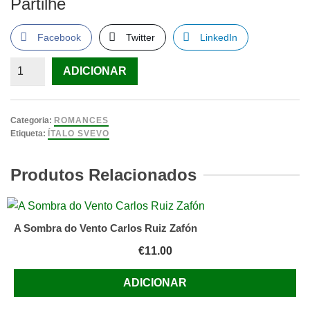
Partilhe
Facebook
Twitter
LinkedIn
Quantidade
ADICIONAR
de
Senilidade
de
Categoria:
ROMANCES
Ítalo
Etiqueta:
ÍTALO SVEVO
Svevo
Produtos Relacionados
A Sombra do Vento Carlos Ruiz Zafón
€
11.00
ADICIONAR