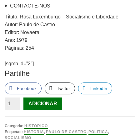
CONTACTE-NOS
Título: Rosa Luxemburgo – Socialismo e Liberdade
Autor: Paulo de Castro
Editor: Novaera
Ano: 1979
Páginas: 254
[sgmb id=”2″]
Partilhe
Facebook
Twitter
LinkedIn
Quantidade
ADICIONAR
de
Rosa
Luxemburgo
Categoria:
HISTORICO
–
Etiquetas:
HISTORIA
,
PAULO DE CASTRO
,
POLITICA
,
SOCIALISMO