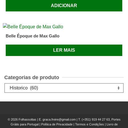
ADICIONAR
Belle Époque de Max Gallo
LER MAIS
Categorias de produto
© 2026 Folhassoltas | E.
graca.freire@gmail.com
| T.
(+351) 919 44 27 63, Portes
Grátis para Portugal
|
Política de Privacidade
|
Termos e Condições
|
Livro de