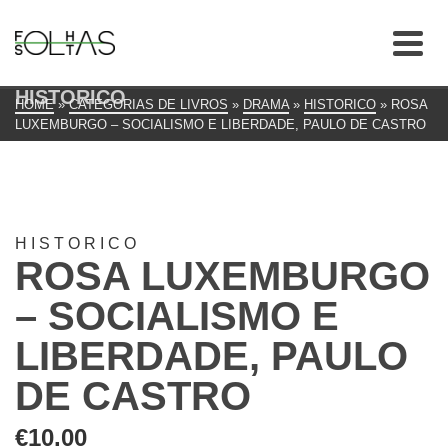
HISTORICO
HOME
»
CATEGORIAS DE LIVROS
»
DRAMA
»
HISTORICO
»
ROSA
LUXEMBURGO – SOCIALISMO E LIBERDADE, PAULO DE CASTRO
HISTORICO
ROSA LUXEMBURGO
– SOCIALISMO E
LIBERDADE, PAULO
DE CASTRO
€
10.00