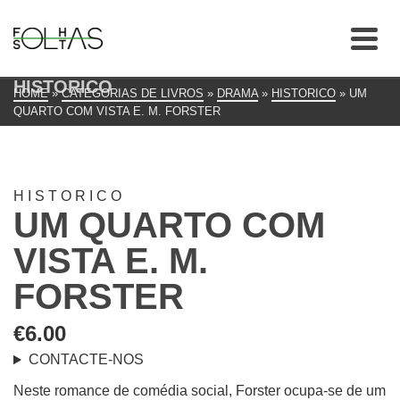
HISTORICO
HOME
»
CATEGORIAS DE LIVROS
»
DRAMA
»
HISTORICO
»
UM
QUARTO COM VISTA E. M. FORSTER
HISTORICO
UM QUARTO COM
VISTA E. M.
FORSTER
€
6.00
CONTACTE-NOS
Neste romance de comédia social, Forster ocupa-se de um