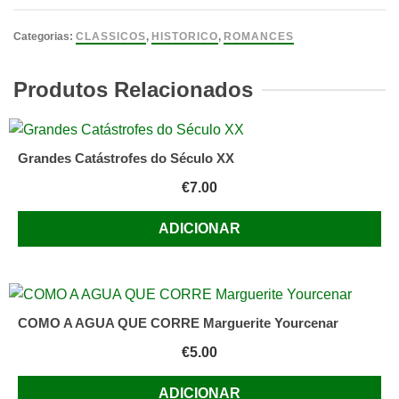
Um
Quarto
Categorias:
CLASSICOS
,
HISTORICO
,
ROMANCES
Com
Vista
Produtos Relacionados
E.
M.
Forster
Grandes Catástrofes do Século XX
€
7.00
ADICIONAR
COMO A AGUA QUE CORRE Marguerite Yourcenar
€
5.00
ADICIONAR